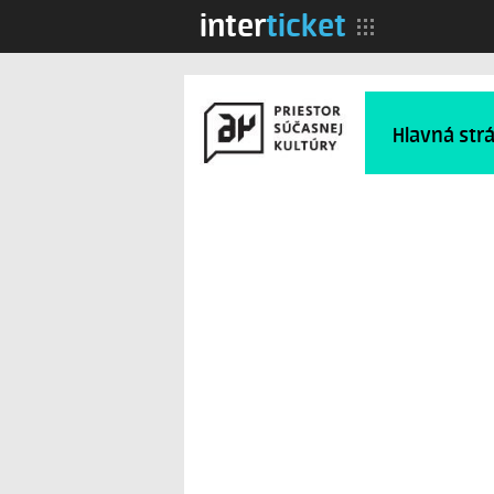
inter
ticket
Hlavná str